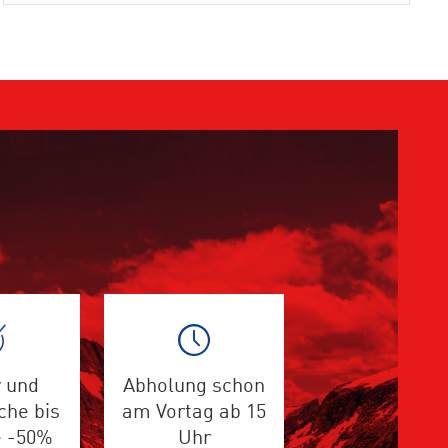
 und
Abholung schon
che bis
am Vortag ab 15
e -50%
Uhr