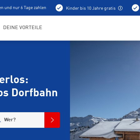
en und nur 6 Tage zahlen
Kinder bis 10 Jahre gratis
Abholung schon am Vortag ab 15 Uhr
DEINE VORTEILE
erlos:
os Dorfbahn
Wer?