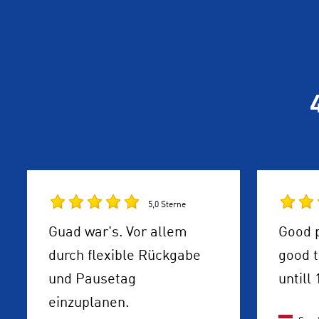
5,0 Sterne
Guad war's. Vor allem
Good p
durch flexible Rückgabe
good t
und Pausetag
untill 
einzuplanen.