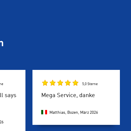
n
rne
5,0 Sterne
ll says
Mega Service, danke
Matthias, Bozen,
März 2026
26