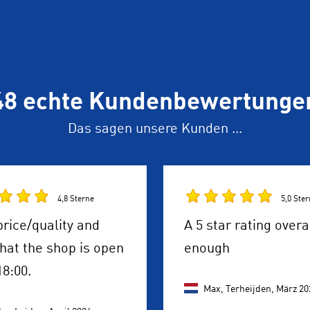
48 echte Kundenbewertunge
Das sagen unsere Kunden ...
4,8 Sterne
5,0 Ste
rice/quality and
A 5 star rating overa
hat the shop is open
enough
18:00.
Max, Terheijden,
März 20