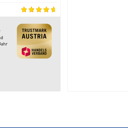
r
nd
Jahr