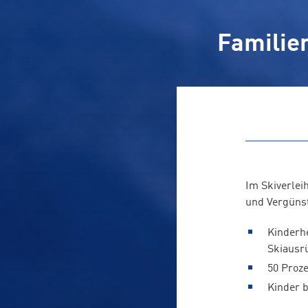
Familie
Im Skiverlei
und Vergüns
Kinderhe
Skiausr
50 Proz
Kinder b