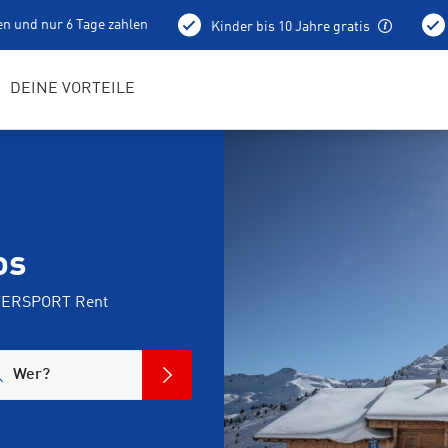
en und nur 6 Tage zahlen
Kinder bis 10 Jahre gratis
holung schon am Vortag ab 15 Uhr
Bestens geschulte RENTerta
DEINE VORTEILE
os
NTERSPORT Rent
Wer?