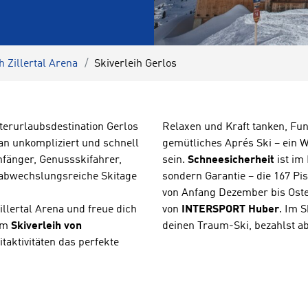
h Zillertal Arena
Skiverleih Gerlos
nterurlaubsdestination Gerlos
Relaxen und Kraft tanken, Fu
an unkompliziert und schnell
gemütliches Aprés Ski – ein 
nfänger, Genussskifahrer,
sein.
Schneesicherheit
ist im
abwechslungsreiche Skitage
sondern Garantie – die 167 Pi
von Anfang Dezember bis Oste
llertal Arena und freue dich
von
INTERSPORT Huber
. Im S
 Im
Skiverleih von
deinen Traum-Ski, bezahlst ab
eitaktivitäten das perfekte