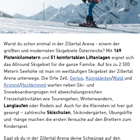
©
Warst du schon einmal in der Zillertal Arena - einem der
größten und modernsten Skigebiete Österreichs? Mit
169
Pistenkilometern
und
51 komfortablen Liftanlagen
eignet sich
das Allround Skigebiet für die ganze Familie. Auf bis zu 2.500
Metern Seehöhe ist man im weitläufigen Skigebiet der Zillertal
Arena unterwegs. Die Orte Zell,
Gerlos
,
Königsleiten
/
Wald
und
Krimml
/
Hochkrimml
warten neben Ski- und
Snowboardvergnügen mit abwechslungsreichen
Freizeitaktivitäten wie Tourengehen, Winterwandern,
Langlaufen
oder Rodeln auf. Auch für die Kleinsten ist hier gut
gesorgt – zahlreiche
Skischulen
, Skikindergärten, Übungslifte
und -hänge machen die ersten Versuche auf den Brettern zum
Kinderspiel.
Egal ob du in der Zillertal Arena deine Schwünge auf den