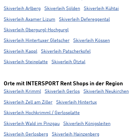
Skiverleih Arlberg
Skiverleih Sölden
Skiverleih Kühtai
Skiverleih Axamer Lizum
Skiverleih Defereggental
Skiverleih Obergurgl-Hochgurgl
Skiverleih Hintertuxer Gletscher
Skiverleih Kössen
Skiverleih Kappl
Skiverleih Patscherkofel
Skiverleih Steinplatte
Skiverleih Ötztal
Orte mit INTERSPORT Rent Shops in der Region
Skiverleih Krimml
Skiverleih Gerlos
Skiverleih Neukirchen
Skiverleih Zell am Ziller
Skiverleih Hintertux
Skiverleih Hochkrimml / Gerlosplatte
Skiverleih Wald im Pinzgau
Skiverleih Königsleiten
Skiverleih Gerlosberg
Skiverleih Hainzenberg