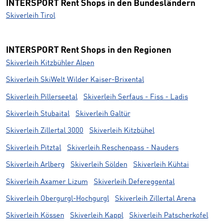
INTERSPORT Rent Shops in den Bundesländern
Skiverleih Tirol
INTERSPORT Rent Shops in den Regionen
Skiverleih Kitzbühler Alpen
Skiverleih SkiWelt Wilder Kaiser-Brixental
Skiverleih Pillerseetal
Skiverleih Serfaus - Fiss - Ladis
Skiverleih Stubaital
Skiverleih Galtür
Skiverleih Zillertal 3000
Skiverleih Kitzbühel
Skiverleih Pitztal
Skiverleih Reschenpass - Nauders
Skiverleih Arlberg
Skiverleih Sölden
Skiverleih Kühtai
Skiverleih Axamer Lizum
Skiverleih Defereggental
Skiverleih Obergurgl-Hochgurgl
Skiverleih Zillertal Arena
Skiverleih Kössen
Skiverleih Kappl
Skiverleih Patscherkofel