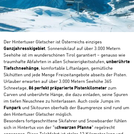
©
Der Hintertuxer Gletscher ist Österreichs einziges
Ganzjahresskigebiet
. Sonnenskilauf auf über 3.000 Metern
Seehöhe ist im wunderschönen Tirol garantiert – genauso wie
traumhafte Abfahrten in allen Schwierigkeitsstufen,
unberührte
Tiefschneehänge
, komfortable Liftanlagen, gemütliche
Skihütten und jede Menge Freizeitangebote abseits der Pisten.
Urlauber erwarten auf über 3.000 Metern Seehöhe 365
Schneetage,
86 perfekt präparierte Pistenkilometer
zum
Carven und unberührte Hänge, die dazu einladen, seine Spuren
im tiefen Neuschnee zu hinterlassen. Auch coole Jumps im
Funpark
und Skitouren oberhalb der Baumgrenze sind rund um
den Hintertuxer Gletscher möglich.
Besonders fortgeschrittene Skifahrer und Snowboarder fühlen
sich in Hintertux von der "s
chwarzen Pfanne
" regelrecht