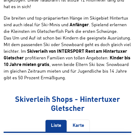
angezogen. Diese Talabfahrt ist stolze 12 Kilometer lang und
hat es in sich!
Die breiten und top-präparierten Hänge im Skigebiet Hintertux
sind auch ideal für Ski-Minis und
Anfänger
. Spielend erlernen
die Kleinsten im Gletscherfloh Park die ersten Schwünge.
Das Um und Auf ist schon bei Kindern die geeignete Ausrüstung.
Mit dem passenden Ski oder Snowboard geht es doch gleich viel
leichter. Im
Skiverleih von INTERSPORT Rent am Hintertuxer
Gletscher
profitieren Familien von tollen Angeboten:
Kinder bis
10 Jahre mieten gratis
, wenn beide Eltern Ski bzw. Snowboard
im gleichen Zeitraum mieten und für Jugendliche bis 14 Jahre
gibt es 50 Prozent Ermäßigung.
Skiverleih Shops - Hintertuxer
Gletscher
Liste
Karte