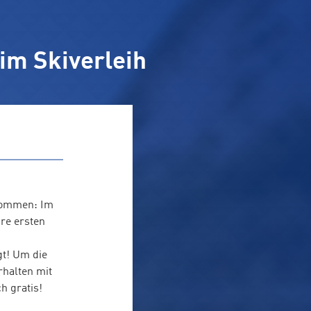
 im Skiverleih
lkommen: Im
re ersten
gt! Um die
halten mit
h gratis!