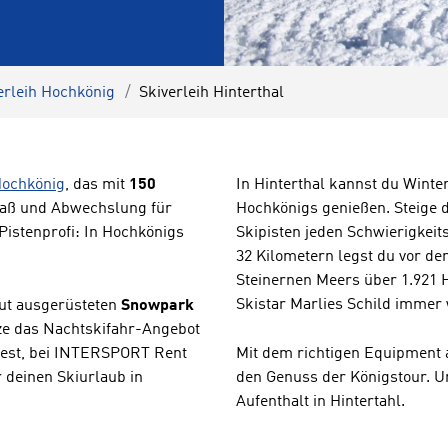
erleih Hochkönig
Skiverleih Hinterthal
Hochkönig
, das mit
150
In Hinterthal kannst du Wint
paß und Abwechslung für
Hochkönigs genießen. Steige d
Pistenprofi: In Hochkönigs
Skipisten jeden Schwierigkeit
32 Kilometern legst du vor 
Steinernen Meers über 1.921 H
Skistar Marlies Schild immer 
gut ausgerüsteten
Snowpark
tze das Nachtskifahr-Angebot
dest, bei INTERSPORT Rent
Mit dem richtigen Equipment
r deinen Skiurlaub in
den Genuss der Königstour. U
Aufenthalt in Hintertahl.