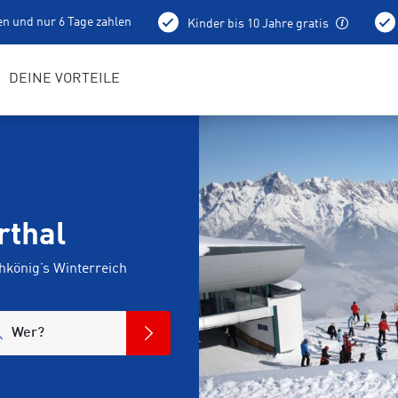
en und nur 6 Tage zahlen
Kinder bis 10 Jahre gratis
holung schon am Vortag ab 15 Uhr
Bestens geschulte RENTerta
DEINE VORTEILE
rthal
könig’s Winterreich
Wer?