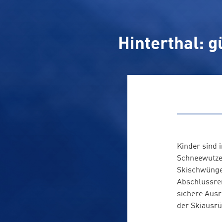
Hinterthal: g
Kinder sind 
Schneewutzel
Skischwünge
Abschlussren
sichere Ausr
der Skiausrü