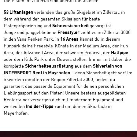
Die Pisten im Zilltertal sind überall fantastisch!
53 Liftanlagen
verbinden das große Skigebiet im Zillertal, in
dem während der gesamten Skisaison für beste
Pistenpräparierung und
Schneesicherheit
gesorgt ist.
Junge und junggebliebene
Freestyler
zieht es im Zillertal 3000
in den Vans Penken Park. In
16 Areas
kannst du in diesem
Funpark deine Freestyle-Künste in der Medium Area, der Fun
Area, der Advanced Area, der schweren Proarea, der
Halfpipe
oder dem Kids Park unter Beweis stellen. Immer mit dabei: die
komplette
Sicherheitsausrüstung
aus dem
Skiverleih von
INTERSPORT Rent in Mayrhofen
– denn Sicherheit geht vor! Im
Skiverleih inmitten der Region Zillertal 3000, findest du
garantiert das passende Equipment für deinen persönlichen
Lieblingssport auf den Pisten! Unsere bestens ausgebildeten
Rentertainer versorgen dich mit modernem Equipment und
wertvollen
Insider-Tipps
rund um deinen Skiurlaub in
Mayerhofen.