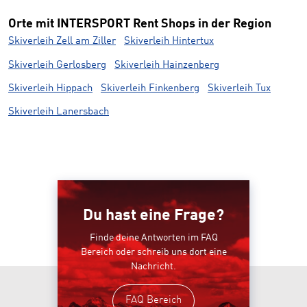
Orte mit INTERSPORT Rent Shops in der Region
Skiverleih Zell am Ziller
Skiverleih Hintertux
Skiverleih Gerlosberg
Skiverleih Hainzenberg
Skiverleih Hippach
Skiverleih Finkenberg
Skiverleih Tux
Skiverleih Lanersbach
Du hast eine Frage?
Finde deine Antworten im FAQ
Bereich oder schreib uns dort eine
Nachricht.
FAQ Bereich