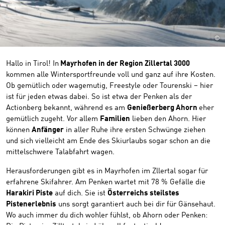
©
Hallo in Tirol! In
Mayrhofen in der Region Zillertal 3000
kommen alle Wintersportfreunde voll und ganz auf ihre Kosten.
Ob gemütlich oder wagemutig, Freestyle oder Tourenski – hier
ist für jeden etwas dabei. So ist etwa der Penken als der
Actionberg bekannt, während es am
Genießerberg Ahorn
eher
gemütlich zugeht. Vor allem
Familien
lieben den Ahorn. Hier
können
Anfänger
in aller Ruhe ihre ersten Schwünge ziehen
und sich vielleicht am Ende des Skiurlaubs sogar schon an die
mittelschwere Talabfahrt wagen.
Herausforderungen gibt es in Mayrhofen im Zllertal sogar für
erfahrene Skifahrer. Am Penken wartet mit 78 % Gefälle die
Harakiri Piste
auf dich. Sie ist
Österreichs steilstes
Pistenerlebnis
uns sorgt garantiert auch bei dir für Gänsehaut.
Wo auch immer du dich wohler fühlst, ob Ahorn oder Penken: