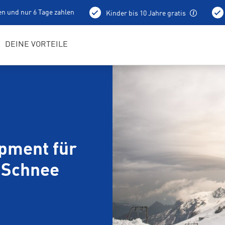
en und nur 6 Tage zahlen
Kinder bis 10 Jahre gratis
holung schon am Vortag ab 15 Uhr
Bestens geschulte RENTerta
DEINE VORTEILE
pment für
 Schnee