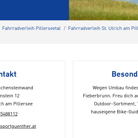
Fahrradverleih Pillerseetal
Fahrradverleih St. Ulrich am Pil
ntakt
Besond
Buchensteinwand
Wegen Umbau findest
nstein 12
Fieberbrunn. Freu dich a
ich am Pillersee
Outdoor-Sortiment,
hauseigene Bike-Guid
35488112
rsportguenther.at