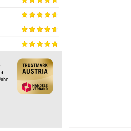
r
nd
Jahr