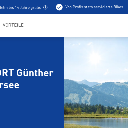
Von Profis stets servicierte Bikes
elm bis 14 Jahre gratis
Kostenloser Radhelm
Bike Service
 Tourentipps
VORTEILE
ORT Günther
ersee