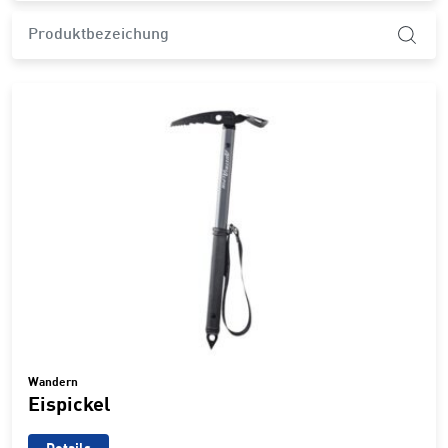
product.search-widget.product-name
Wandern
Eispickel