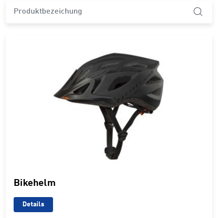
product.search-widget.product-name
Bikehelm
Details