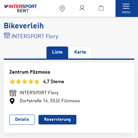
Togg
MENU
Bikeverleih
INTERSPORT Flory
Liste
Karte
Zentrum Filzmoos
4,7 Sterne
INTERSPORT Flory
Dorfstraße 14, 5532 Filzmoos
Details
Reservierung