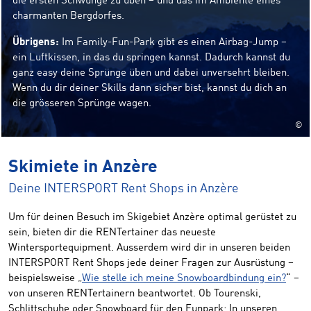
die ersten Schwünge zu üben – und das im Ambiente eines
charmanten Bergdorfes.
Übrigens:
Im Family-Fun-Park gibt es einen Airbag-Jump –
ein Luftkissen, in das du springen kannst. Dadurch kannst du
ganz easy deine Sprünge üben und dabei unversehrt bleiben.
Wenn du dir deiner Skills dann sicher bist, kannst du dich an
die grösseren Sprünge wagen.
©
Skimiete in Anzère
Deine INTERSPORT Rent Shops in Anzère
Um für deinen Besuch im Skigebiet Anzère optimal gerüstet zu
sein, bieten dir die RENTertainer das neueste
Wintersportequipment. Ausserdem wird dir in unseren beiden
INTERSPORT Rent Shops jede deiner Fragen zur Ausrüstung –
beispielsweise „
Wie stelle ich meine Snowboardbindung ein?
“ –
von unseren RENTertainern beantwortet. Ob Tourenski,
Schlittschuhe oder Snowboard für den Funpark: In unseren