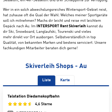
Sessellift, ein 4er-Sessellift und drei Schlepplifte zur Verfügung.
Wer in ein solch abwechslungsreiches Wintersport-Gebiet reist,
hat zuhause oft die Qual der Wahl: Welches meiner Sportgeräte
soll ich mitnehmen? Machs dir leicht und reise mit leichtem
Gepäck nach Au. Im
INTERSPORT Rent Skiverleih
kannst du
dir Ski, Snowboard, Langlaufski, Tourenski und vieles
mehr direkt vor Ort ausborgen. Selbstverständlich in top
Qualität, von bekannten Marken und bestens serviciert. Unsere
fachkundigen Mitarbeiter beraten dich gerne!
Skiverleih Shops - Au
Liste
Karte
Talstation Diedamskopfbahn
4,6 Sterne