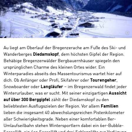
©
Au liegt am Oberlauf der Bregenzerache am Fuße des Ski- und
Wanderberges
Diedamskopf
, dem höchsten Gipfel der Region.
Behäbige Bregenzerwälder Bergbauernhäuser spiegeln den
ursprünglichen Charme des kleinen Ortes wider. Ein
Winterparadies abseits des Massentourismus wartet hier auf
dich. Ob Anfänger oder Profi, Skifahrer oder
Tourengeher
,
Snowboarder oder
Langläufer
– im Bregenzerwald findet jeder
Winterurlauber, was er sucht. Mit seiner einzigartigen
Aussicht
auf über 300 Berggipfel
zählt der Diedamskopf zu den
beliebtesten Ausflugszielen der Region. Vor allem
Familien
lieben die insgesamt 40 abwechslungsreichen Pistenkilometer
aller Schwierigkeitsgrade. Neben einer komfortablen 8er-
Umlaufseilbahn stehen Wintersportlern dabei ein 6er-Bubble-