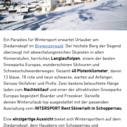
©
Ein Paradies für Wintersport erwartet Urlauber am
Diedamskopf im
Bregenzerwald
. Der höchste Berg der Gegend
überzeugt mit abwechslungsreichen Skipisten in allen
Könnerstufen, herrlichen
Langlaufloipen
, einem der besten
Snowparks Europas, wunderschönen Skitouren und
Schneeschuhwanderwegen. Gesamt
40 Pistenkilometer
, davon
13 blaue, 18 rote und neun schwarze, warten auf Anfänger,
Genuss-Skifahrer und Profis. Zwei bestens beleuchtete Hänge
laden zum
Nachtskilauf
und einer der attraktivsten Snowparks
Europas begeistert Boarder und Freeskier. Genieße
deinen Winterurlaub top ausgestattet mit der passenden
Ausrüstung vom
INTERSPORT Rent Skiverleih in Schoppernau
.
Eine
einzigartige Aussicht
bietet sich Wintersportlern auf dem
Diedamskopf, dem Hausberg von Schoppernau und