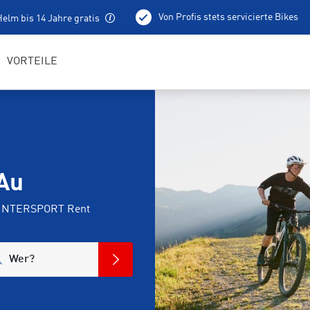
Von Profis stets servicierte Bikes
elm bis 14 Jahre gratis
100 % aufgeladene E-Bikes
Lokale Tourentipps
VORTEILE
Au
i INTERSPORT Rent
Wer?