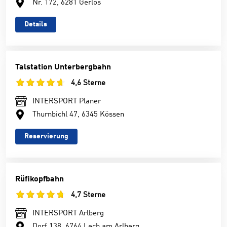
Nr. 172, 6281 Gerlos
Details
Talstation Unterbergbahn
4,6 Sterne
INTERSPORT Planer
Thurnbichl 47, 6345 Kössen
Reservierung
Rüfikopfbahn
4,7 Sterne
INTERSPORT Arlberg
Dorf 138, 6764 Lech am Arlberg