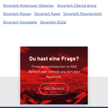
Skiverleih Hintertuxer Gletscher
Skiverleih Zillertal Arena
Skiverleih Kössen
Skiverleih Kappl
Skiverleih Patscherkofel
Skiverleih Steinplatte
Skiverleih Ötztal
Du hast eine Frage?
Finde deine Antworten im FAQ
Bereich oder schreib uns dort eine
Nachricht.
FAQ Bereich