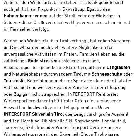
Ziele für den Winterurlaub darstellen. Tirols Skigebiete sind
auch jährlich ein Fixpunkt im Skiweltcup. Egal ob das
Hahnenkammrennen
auf der Streif, oder der Gletscher in
Sölden - diese Großevents hat wohl jeder von uns schon einmal
im Fernsehen verfolgt.
Wer seinen Winterurlaub in Tirol verbringt, hat neben Skifahren
und Snowboarden noch viele weitere Möglichkeiten für
unvergessliche Aktivitäten im Freien. Familien lieben es, die
zahlreichen
Rodelstrecken
unsicher zu machen,
Ausdauersportler genießen die klare Bergluft beim
Langlaufen
und Naturliebhaber durchwandern Tirol mit
Schneeschuhe
oder
Tourenski
. Betreibt man mehrere Sportarten kann der Platz im
Auto schnell eng werden - von der Anreise mit dem Flugzeug
oder Zug gar nicht zu sprechen! INTERSPORT Rent bietet
Wintersportlern daher in 50 Tiroler Orten eine umfassende
Auswahl an hochwertigem Leih-Equipment an. Unser
INTERSPORT Skiverleih Tirol
überzeugt durch große Auswahl
und Top-Beratung. Ob aktuelle Ski, Snowboards, Langlaufski,
Tourenski, Skihelme oder Winter Funsport Geräte - unsere
Wintersportexperten in den Skiverleih Shops Tirol wissen,