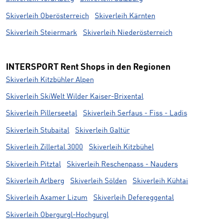
Skiverleih Oberösterreich
Skiverleih Kärnten
Skiverleih Steiermark
Skiverleih Niederösterreich
INTERSPORT Rent Shops in den Regionen
Skiverleih Kitzbühler Alpen
Skiverleih SkiWelt Wilder Kaiser-Brixental
Skiverleih Pillerseetal
Skiverleih Serfaus - Fiss - Ladis
Skiverleih Stubaital
Skiverleih Galtür
Skiverleih Zillertal 3000
Skiverleih Kitzbühel
Skiverleih Pitztal
Skiverleih Reschenpass - Nauders
Skiverleih Arlberg
Skiverleih Sölden
Skiverleih Kühtai
Skiverleih Axamer Lizum
Skiverleih Defereggental
Skiverleih Obergurgl-Hochgurgl