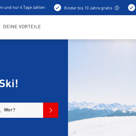
en und nur 6 Tage zahlen
Kinder bis 10 Jahre gratis
holung schon am Vortag ab 15 Uhr
Bestens geschulte RENTerta
DEINE VORTEILE
Ski!
Wer?