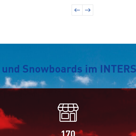
ki und Snowboards im INTER
170