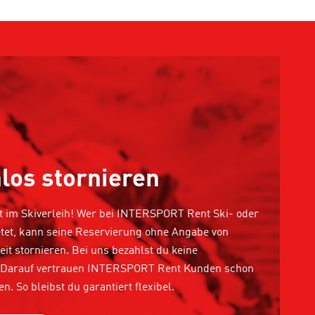
los stornieren
tät im Skiverleih! Wer bei INTERSPORT Rent Ski- oder
et, kann seine Reservierung ohne Angabe von
it stornieren. Bei uns bezahlst du keine
 Darauf vertrauen INTERSPORT Rent Kunden schon
en. So bleibst du garantiert flexibel.