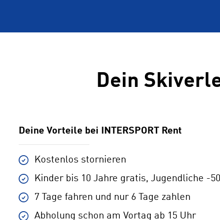
Dein Skiverl
Deine Vorteile bei INTERSPORT Rent
Kostenlos stornieren
5,0 Sterne
Hat riesig Spaß gemacht!
Kinder bis 10 Jahre gratis, Jugendliche -5
Matthias, Berlin,
August 2026
7 Tage fahren und nur 6 Tage zahlen
Abholung schon am Vortag ab 15 Uhr