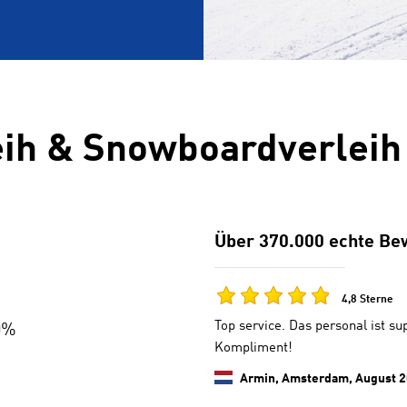
eih & Snowboardverleih 
Über 370.000 echte Be
4,8 Sterne
Top service. Das personal ist su
0%
Kompliment!
Armin, Amsterdam,
August 