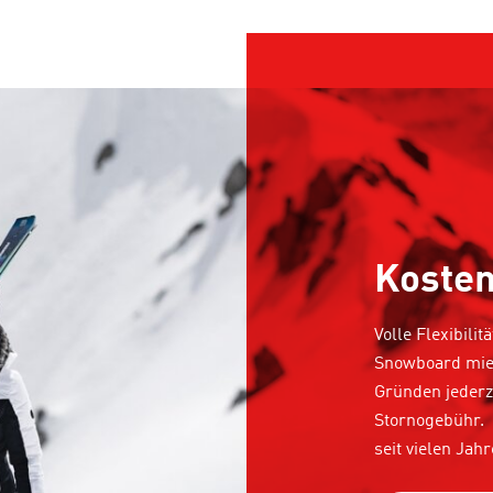
Kosten
Volle Flexibili
Snowboard miet
Gründen jederze
Stornogebühr.
seit vielen Jahr