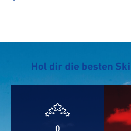
Hol dir die besten S
0