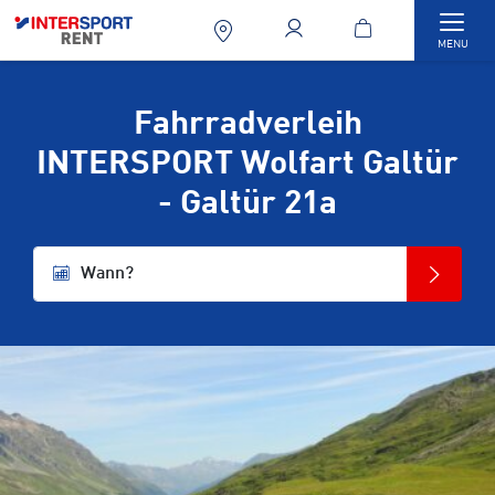
Togg
MENU
Fahrradverleih
INTERSPORT Wolfart Galtür
- Galtür 21a
Wann?