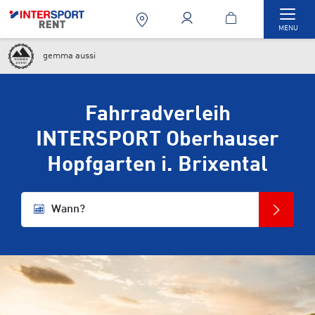
Togg
MENU
gemma aussi
Fahrradverleih
INTERSPORT Oberhauser
Hopfgarten i. Brixental
Wann?