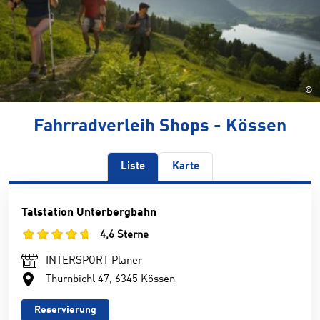
©
Fahrradverleih Shops - Kössen
Liste
Karte
Talstation Unterbergbahn
4,6 Sterne
INTERSPORT Planer
Thurnbichl 47, 6345 Kössen
Reservierung