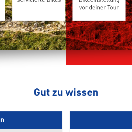
servicierte Bikes
Bikeeinstellung
vor deiner Tour
Gut zu wissen
en