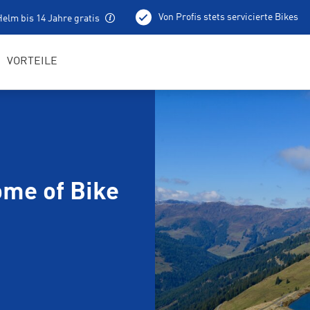
Von Profis stets servicierte Bikes
elm bis 14 Jahre gratis
100 % aufgeladene E-Bikes
Lokale Tourentipps
VORTEILE
me of Bike