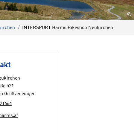
©
kirchen
INTERSPORT Harms Bikeshop Neukirchen
akt
eukirchen
ße 521
m Großvenediger
21664
harms.at