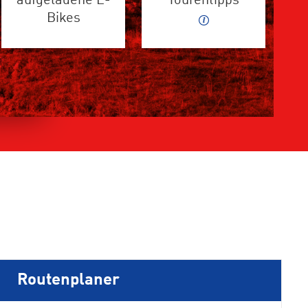
aufgeladene E-
Tourentipps
Bikes
Routenplaner