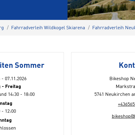
rg
Fahrradverleih Wildkogel Skiarena
Fahrradverleih Neu
eiten Sommer
Kont
 - 07.11.2026
Bikeshop N
 - Freitag
Markstra
und 14:30 - 18:00
5741 Neukirchen a
mstag
+436565
 - 12:00
bikeshop@
nntag
hlossen