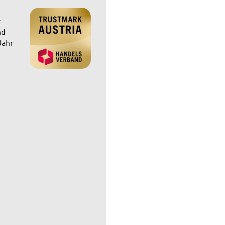
r
nd
Jahr