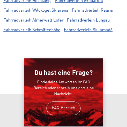
Fahrradverleih Hochkönig
Fahrradverleih Großarltal
Fahrradverleih Wildkogel Skiarena
Fahrradverleih Rauris
Fahrradverleih Almenwelt Lofer
Fahrradverleih Lungau
Fahrradverleih Schmittenhöhe
Fahrradverleih Ski amadé
Du hast eine Frage?
Finde deine Antworten im FAQ
Bereich oder schreib uns dort eine
Nachricht.
FAQ Bereich