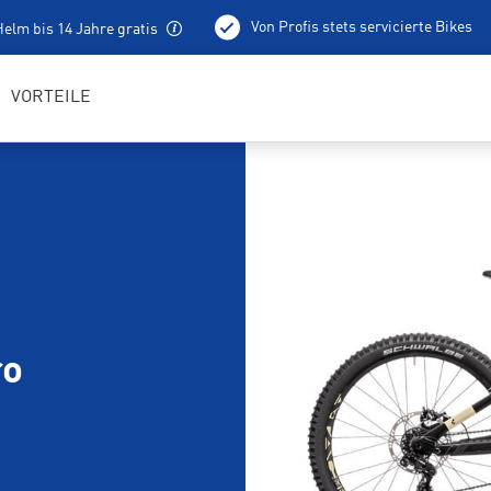
Von Profis stets servicierte Bikes
elm bis 14 Jahre gratis
100 % aufgeladene E-Bikes
Lokale Tourentipps
VORTEILE
ro