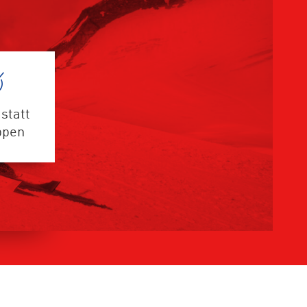
statt
ppen