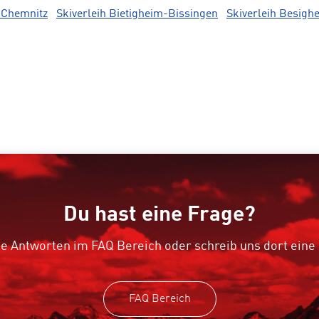
h Chemnitz
Skiverleih Bietigheim-Bissingen
Skiverleih Besigh
Du hast eine Frage?
e Antworten im FAQ Bereich oder schreib uns dort eine
FAQ Bereich