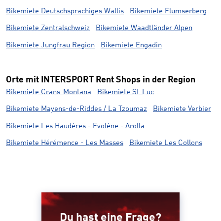
Bikemiete Deutschsprachiges Wallis
Bikemiete Flumserberg
Bikemiete Zentralschweiz
Bikemiete Waadtländer Alpen
Bikemiete Jungfrau Region
Bikemiete Engadin
Orte mit INTERSPORT Rent Shops in der Region
Bikemiete Crans-Montana
Bikemiete St-Luc
Bikemiete Mayens-de-Riddes / La Tzoumaz
Bikemiete Verbier
Bikemiete Les Haudères - Evolène - Arolla
Bikemiete Hérémence - Les Masses
Bikemiete Les Collons
Du hast eine Frage?