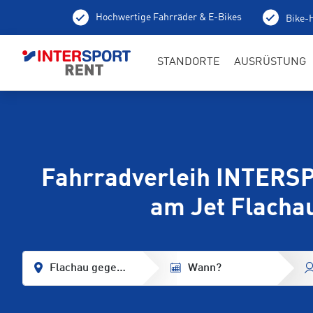
Hochwertige Fahrräder & E-Bikes
Bike-H
100 % aufgeladene E-Bikes
Lokale Tourentipps
STANDORTE
AUSRÜSTUNG
Fahrradverleih INTERS
am Jet Flacha
Flachau gegenüber Achterjet
Wann?