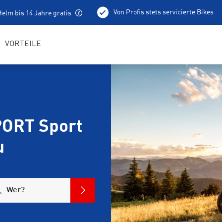
Von Profis stets servicierte Bikes
elm bis 14 Jahre gratis
Abholung am Vortag ab 16:00
Bike Service
P
VORTEILE
Café/Bar im Shop
Pumptrack
PORT Sport
u
Wer?