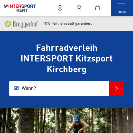
Togg
MENU
10% Partnerrabatt garantiert
Fahrradverleih
INTERSPORT Kitzsport
Kirchberg
Wann?