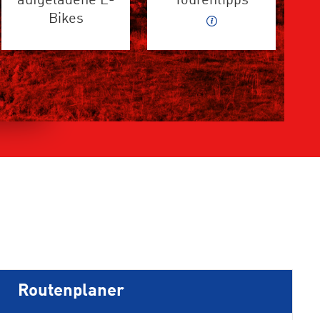
aufgeladene E-
Tourentipps
Bikes
Routenplaner