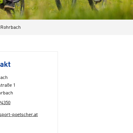
 Rohrbach
akt
ach
straße 1
hrbach
94350
sport-poetscher.at