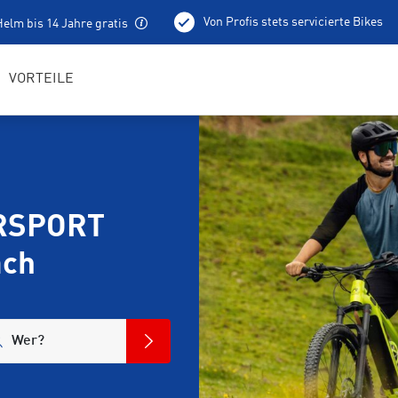
Von Profis stets servicierte Bikes
elm bis 14 Jahre gratis
100 % aufgeladene E-Bikes
Lokale Tourentipps
VORTEILE
ERSPORT
ach
Wer?