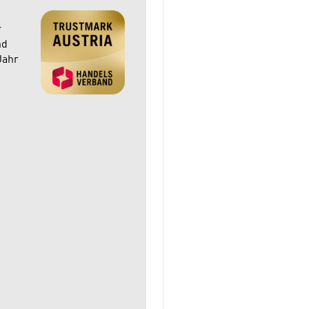
r
nd
Jahr