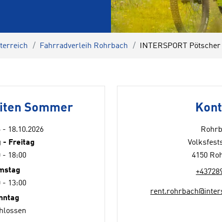
terreich
Fahrradverleih Rohrbach
INTERSPORT Pötscher
eiten Sommer
Kont
 - 18.10.2026
Rohrb
 - Freitag
Volksfest
 - 18:00
4150 Ro
mstag
+43728
 - 13:00
rent.rohrbach@inter
nntag
hlossen