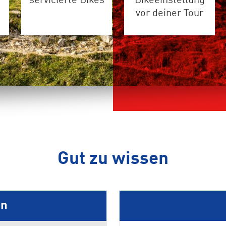
servicierte Bikes
Bikeeinstellung
vor deiner Tour
Gut zu wissen
en