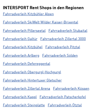
INTERSPORT Rent Shops in den Regionen
Fahrradverleih Kitzbühler Alpen
Fahrradverleih SkiWelt Wilder Kaiser-Brixental
Fahrradverleih Pillerseetal
Fahrradverleih Stubaital
Fahrradverleih Galtür
Fahrradverleih Zillertal 3000
Fahrradverleih Kitzbühel
Fahrradverleih Pitztal
Fahrradverleih Arlberg
Fahrradverleih Sölden
Fahrradverleih Defereggental
Fahrradverleih Obergurgl-Hochgurgl
Fahrradverleih Hintertuxer Gletscher
Fahrradverleih Zillertal Arena
Fahrradverleih Kössen
Fahrradverleih Kappl
Fahrradverleih Patscherkofel
Fahrradverleih Steinplatte
Fahrradverleih Ötztal