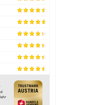
r
nd
Jahr