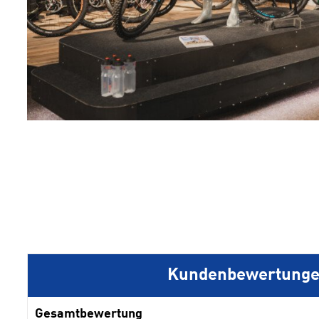
1
2
3
4
5
Kundenbewertung
Gesamtbewertung