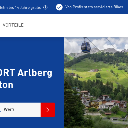
Von Profis stets servicierte Bikes
elm bis 14 Jahre gratis
Bike Service
Bike Fitting
Bo
Tourentipps
VORTEILE
ORT Arlberg
ton
Wer?