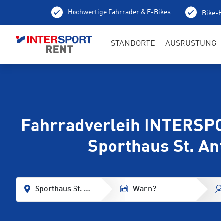
Hochwertige Fahrräder & E-Bikes
Bike-H
100 % aufgeladene E-Bikes
Lokale 
STANDORTE
AUSRÜSTUNG
Fahrradverleih INTERSP
Sporthaus St. An
Sporthaus St. Anton - Fußgängerzone
Wann?