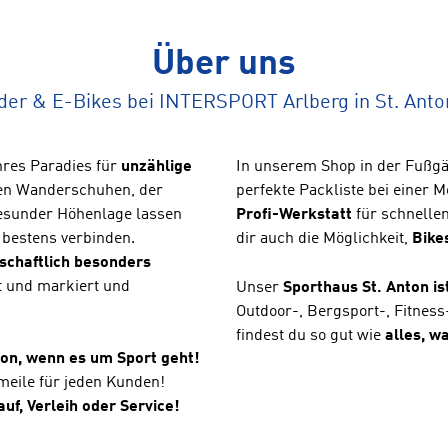
Über uns
der & E-Bikes bei INTERSPORT Arlberg in St. Anto
res Paradies für
unzählige
In unserem Shop in der Fußgän
den Wanderschuhen, der
perfekte Packliste bei einer M
gesunder Höhenlage lassen
Profi-Werkstatt
für schnelle
 bestens verbinden.
dir auch die Möglichkeit,
Bike
schaftlich besonders
rt und markiert und
Unser
Sporthaus St. Anton is
Outdoor-, Bergsport-, Fitnes
findest du so gut wie
alles, w
on, wenn es um Sport geht!
meile für jeden Kunden!
uf, Verleih oder Service!