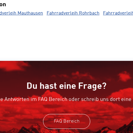
ion
dverleih Mauthausen
Fahrradverleih Rohrbach
Fahrradverlei
Du hast eine Frage?
e Antworten im FAQ Bereich oder schreib uns dort eine
FAQ Bereich