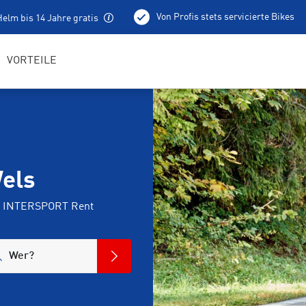
Von Profis stets servicierte Bikes
elm bis 14 Jahre gratis
100 % aufgeladene E-Bikes
Lokale Tourentipps
VORTEILE
Wels
ei INTERSPORT Rent
Wer?