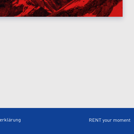
serklärung
RENT your moment