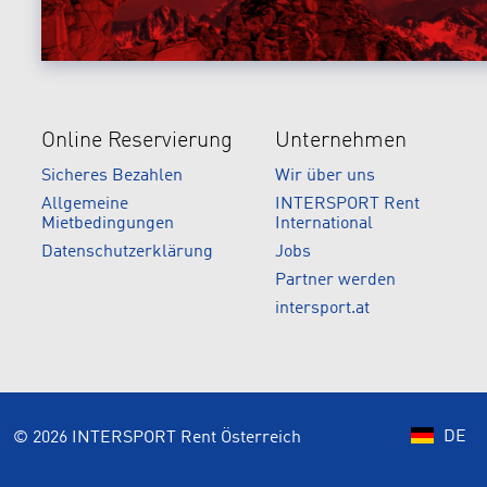
Online Reservierung
Unternehmen
Sicheres Bezahlen
Wir über uns
Allgemeine
INTERSPORT Rent
Mietbedingungen
International
Datenschutzerklärung
Jobs
Partner werden
intersport.at
DE
© 2026 INTERSPORT Rent Österreich