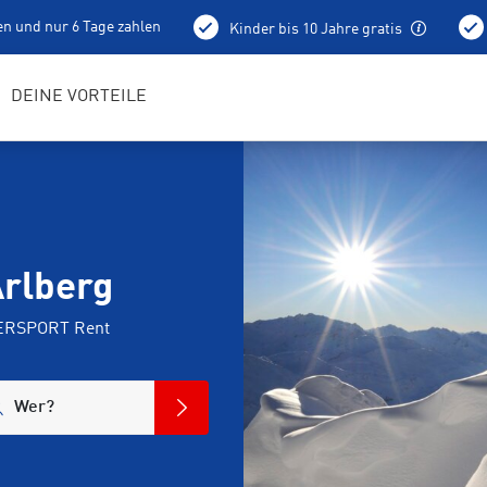
en und nur 6 Tage zahlen
Kinder bis 10 Jahre gratis
holung schon am Vortag ab 15 Uhr
Bestens geschulte RENTerta
DEINE VORTEILE
Arlberg
NTERSPORT Rent
Wer?