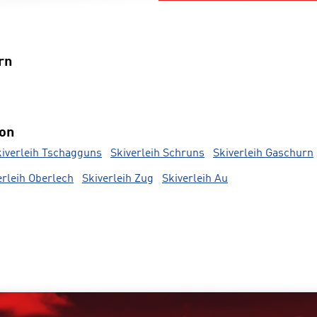
rn
ion
kiverleih Tschagguns
Skiverleih Schruns
Skiverleih Gaschurn
erleih Oberlech
Skiverleih Zug
Skiverleih Au