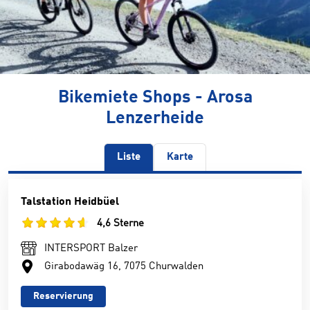
Bikemiete Shops - Arosa
Lenzerheide
Liste
Karte
Talstation Heidbüel
4,6 Sterne
INTERSPORT Balzer
Girabodawäg 16, 7075 Churwalden
Reservierung