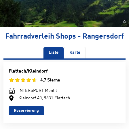
©
Fahrradverleih Shops - Rangersdorf
Liste
Karte
Flattach/Kleindorf
4,7 Sterne
INTERSPORT Mentil
Kleindorf 40, 9831 Flattach
Reservierung