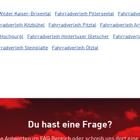
Wilder Kaiser-Brixental
Fahrradverleih Pillerseetal
Fahrradver
radverleih Kitzbühel
Fahrradverleih Pitztal
Fahrradverleih Ar
-Hochgurgl
Fahrradverleih Hintertuxer Gletscher
Fahrradverle
radverleih Steinplatte
Fahrradverleih Ötztal
Du hast eine Frage?
e Antworten im FAQ Bereich oder schreib uns dort eine