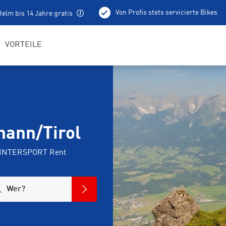
Von Profis stets servicierte Bikes
elm bis 14 Jahre gratis
100 % aufgeladene E-Bikes
Lokale Tourentipps
VORTEILE
hann/Tirol
ei INTERSPORT Rent
Wer?