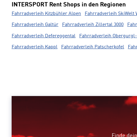
INTERSPORT Rent Shops in den Regionen
Fahrradverleih Kitzbühler Alpen
Fahrradverleih SkiWelt 
Fahrradverleih Galtür
Fahrradverleih Zillertal 3000
Fahr
Fahrradverleih Defereggental
Fahrradverleih Obergurgl
Fahrradverleih Kappl
Fahrradverleih Patscherkofel
Fahr
Finde dein