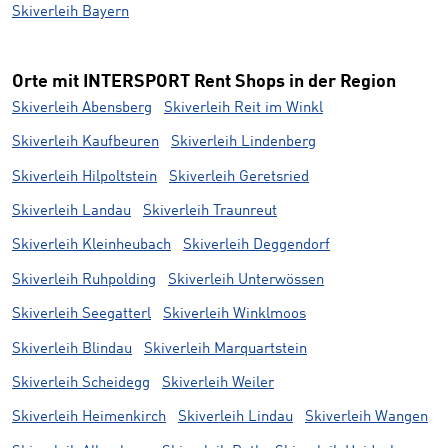
Skiverleih Bayern
Orte mit INTERSPORT Rent Shops in der Region
Skiverleih Abensberg
Skiverleih Reit im Winkl
Skiverleih Kaufbeuren
Skiverleih Lindenberg
Skiverleih Hilpoltstein
Skiverleih Geretsried
Skiverleih Landau
Skiverleih Traunreut
Skiverleih Kleinheubach
Skiverleih Deggendorf
Skiverleih Ruhpolding
Skiverleih Unterwössen
Skiverleih Seegatterl
Skiverleih Winklmoos
Skiverleih Blindau
Skiverleih Marquartstein
Skiverleih Scheidegg
Skiverleih Weiler
Skiverleih Heimenkirch
Skiverleih Lindau
Skiverleih Wangen