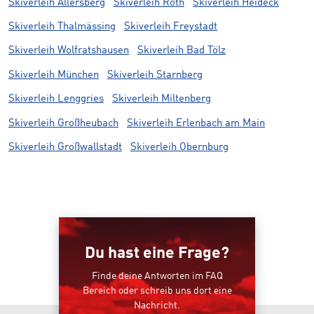
Skiverleih Allersberg
Skiverleih Roth
Skiverleih Heideck
Skiverleih Thalmässing
Skiverleih Freystadt
Skiverleih Wolfratshausen
Skiverleih Bad Tölz
Skiverleih München
Skiverleih Starnberg
Skiverleih Lenggries
Skiverleih Miltenberg
Skiverleih Großheubach
Skiverleih Erlenbach am Main
Skiverleih Großwallstadt
Skiverleih Obernburg
Du hast eine Frage?
Finde deine Antworten im FAQ
Bereich oder schreib uns dort eine
Nachricht.