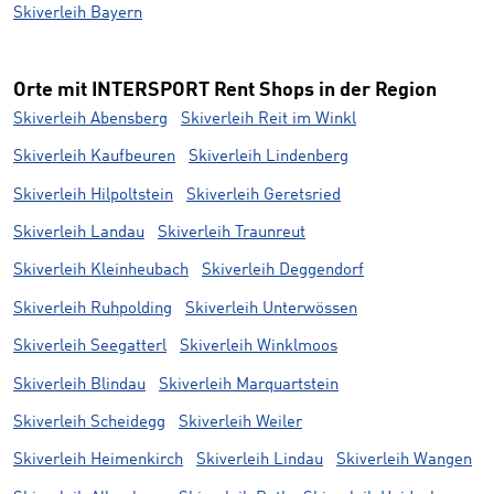
Skiverleih Bayern
Orte mit INTERSPORT Rent Shops in der Region
Skiverleih Abensberg
Skiverleih Reit im Winkl
Skiverleih Kaufbeuren
Skiverleih Lindenberg
Skiverleih Hilpoltstein
Skiverleih Geretsried
Skiverleih Landau
Skiverleih Traunreut
Skiverleih Kleinheubach
Skiverleih Deggendorf
Skiverleih Ruhpolding
Skiverleih Unterwössen
Skiverleih Seegatterl
Skiverleih Winklmoos
Skiverleih Blindau
Skiverleih Marquartstein
Skiverleih Scheidegg
Skiverleih Weiler
Skiverleih Heimenkirch
Skiverleih Lindau
Skiverleih Wangen