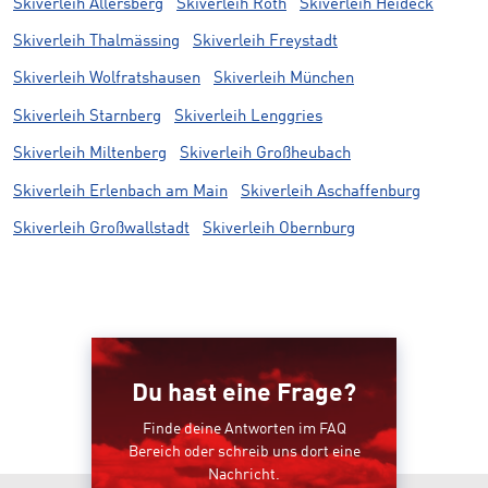
Skiverleih Allersberg
Skiverleih Roth
Skiverleih Heideck
Skiverleih Thalmässing
Skiverleih Freystadt
Skiverleih Wolfratshausen
Skiverleih München
Skiverleih Starnberg
Skiverleih Lenggries
Skiverleih Miltenberg
Skiverleih Großheubach
Skiverleih Erlenbach am Main
Skiverleih Aschaffenburg
Skiverleih Großwallstadt
Skiverleih Obernburg
Du hast eine Frage?
Finde deine Antworten im FAQ
Bereich oder schreib uns dort eine
Nachricht.