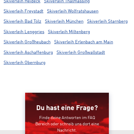
Skiverleih Heideck
Skiverleih Thalmässing
Skiverleih Freystadt
Skiverleih Wolfratshausen
Skiverleih Bad Tölz
Skiverleih München
Skiverleih Starnberg
Skiverleih Lenggries
Skiverleih Miltenberg
Skiverleih Großheubach
Skiverleih Erlenbach am Main
Skiverleih Aschaffenburg
Skiverleih Großwallstadt
Skiverleih Obernburg
Du hast eine Frage?
Finde deine Antworten im FAQ
Bereich oder schreib uns dort eine
Nachricht.