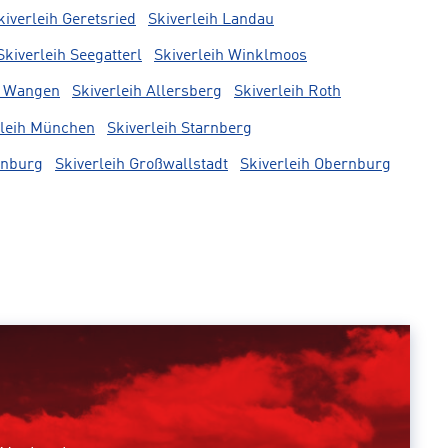
kiverleih Geretsried
Skiverleih Landau
Skiverleih Seegatterl
Skiverleih Winklmoos
h Wangen
Skiverleih Allersberg
Skiverleih Roth
rleih München
Skiverleih Starnberg
enburg
Skiverleih Großwallstadt
Skiverleih Obernburg