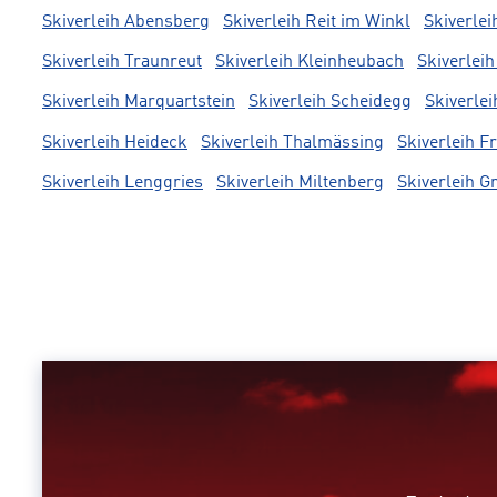
Skiverleih Abensberg
Skiverleih Reit im Winkl
Skiverle
Skiverleih Traunreut
Skiverleih Kleinheubach
Skiverlei
Skiverleih Marquartstein
Skiverleih Scheidegg
Skiverlei
Skiverleih Heideck
Skiverleih Thalmässing
Skiverleih F
Skiverleih Lenggries
Skiverleih Miltenberg
Skiverleih 