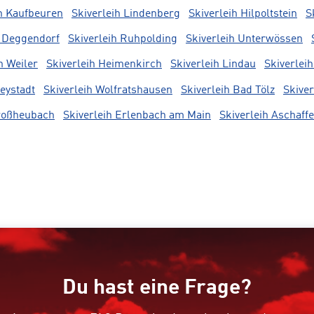
ih Kaufbeuren
Skiverleih Lindenberg
Skiverleih Hilpoltstein
S
h Deggendorf
Skiverleih Ruhpolding
Skiverleih Unterwössen
h Weiler
Skiverleih Heimenkirch
Skiverleih Lindau
Skiverlei
reystadt
Skiverleih Wolfratshausen
Skiverleih Bad Tölz
Skive
Großheubach
Skiverleih Erlenbach am Main
Skiverleih Aschaff
Du hast eine Frage?