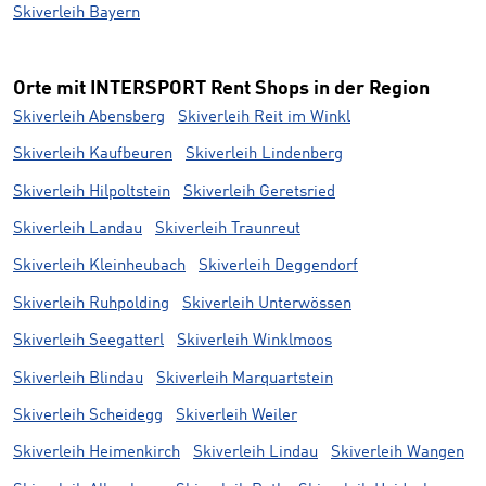
Skiverleih Bayern
Orte mit INTERSPORT Rent Shops in der Region
Skiverleih Abensberg
Skiverleih Reit im Winkl
Skiverleih Kaufbeuren
Skiverleih Lindenberg
Skiverleih Hilpoltstein
Skiverleih Geretsried
Skiverleih Landau
Skiverleih Traunreut
Skiverleih Kleinheubach
Skiverleih Deggendorf
Skiverleih Ruhpolding
Skiverleih Unterwössen
Skiverleih Seegatterl
Skiverleih Winklmoos
Skiverleih Blindau
Skiverleih Marquartstein
Skiverleih Scheidegg
Skiverleih Weiler
Skiverleih Heimenkirch
Skiverleih Lindau
Skiverleih Wangen