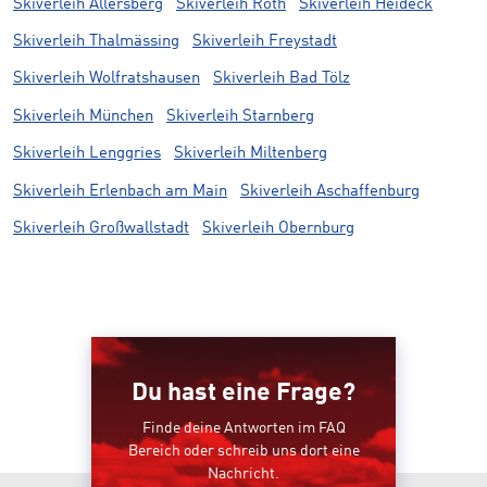
Skiverleih Allersberg
Skiverleih Roth
Skiverleih Heideck
Skiverleih Thalmässing
Skiverleih Freystadt
Skiverleih Wolfratshausen
Skiverleih Bad Tölz
Skiverleih München
Skiverleih Starnberg
Skiverleih Lenggries
Skiverleih Miltenberg
Skiverleih Erlenbach am Main
Skiverleih Aschaffenburg
Skiverleih Großwallstadt
Skiverleih Obernburg
Du hast eine Frage?
Finde deine Antworten im FAQ
Bereich oder schreib uns dort eine
Nachricht.