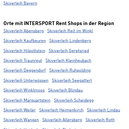
Skiverleih Bayern
Orte mit INTERSPORT Rent Shops in der Region
Skiverleih Abensberg
Skiverleih Reit im Winkl
Skiverleih Kaufbeuren
Skiverleih Lindenberg
Skiverleih Hilpoltstein
Skiverleih Geretsried
Skiverleih Traunreut
Skiverleih Kleinheubach
Skiverleih Deggendorf
Skiverleih Ruhpolding
Skiverleih Unterwössen
Skiverleih Seegatterl
Skiverleih Winklmoos
Skiverleih Blindau
Skiverleih Marquartstein
Skiverleih Scheidegg
Skiverleih Weiler
Skiverleih Heimenkirch
Skiverleih Lindau
Skiverleih Wangen
Skiverleih Allersberg
Skiverleih Roth