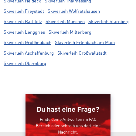
Skiverleih Heideck
Skiverleih Thalmässing
Skiverleih Freystadt
Skiverleih Wolfratshausen
Skiverleih Bad Tölz
Skiverleih München
Skiverleih Starnberg
Skiverleih Lenggries
Skiverleih Miltenberg
Skiverleih Großheubach
Skiverleih Erlenbach am Main
Skiverleih Aschaffenburg
Skiverleih Großwallstadt
Skiverleih Obernburg
Du hast eine Frage?
Finde deine Antworten im FAQ
Bereich oder schreib uns dort eine
Nachricht.