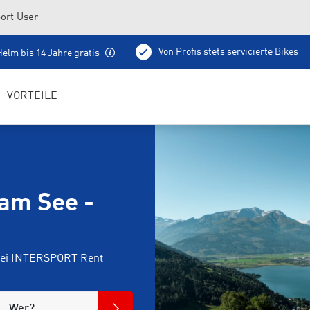
ort User
Von Profis stets servicierte Bikes
elm bis 14 Jahre gratis
100 % aufgeladene E-Bikes
Lokale Tourentipps
VORTEILE
 am See -
 bei INTERSPORT Rent
Wer?