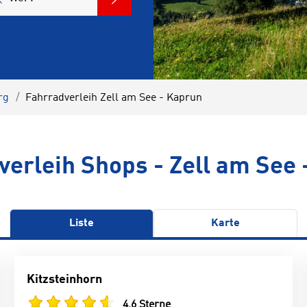
rg
Fahrradverleih Zell am See - Kaprun
verleih Shops - Zell am See 
Liste
Karte
Kitzsteinhorn
4,6 Sterne