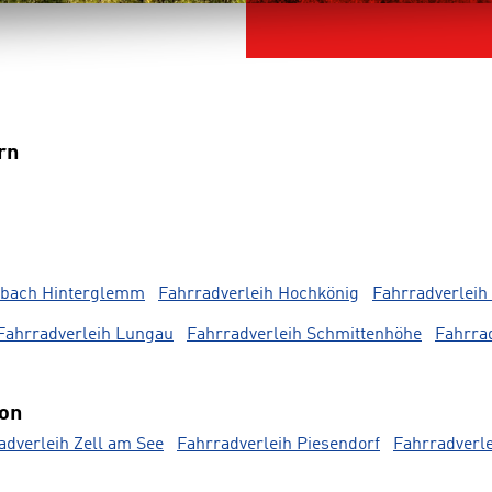
rn
albach Hinterglemm
Fahrradverleih Hochkönig
Fahrradverleih 
Fahrradverleih Lungau
Fahrradverleih Schmittenhöhe
Fahrra
ion
adverleih Zell am See
Fahrradverleih Piesendorf
Fahrradverl