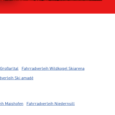
Großarltal
Fahrradverleih Wildkogel Skiarena
dverleih Ski amadé
eih Maishofen
Fahrradverleih Niedernsill