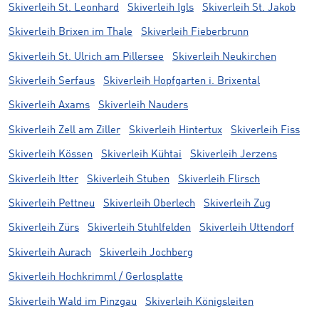
Skiverleih St. Leonhard
Skiverleih Igls
Skiverleih St. Jakob
Skiverleih Brixen im Thale
Skiverleih Fieberbrunn
Skiverleih St. Ulrich am Pillersee
Skiverleih Neukirchen
Skiverleih Serfaus
Skiverleih Hopfgarten i. Brixental
Skiverleih Axams
Skiverleih Nauders
Skiverleih Zell am Ziller
Skiverleih Hintertux
Skiverleih Fiss
Skiverleih Kössen
Skiverleih Kühtai
Skiverleih Jerzens
Skiverleih Itter
Skiverleih Stuben
Skiverleih Flirsch
Skiverleih Pettneu
Skiverleih Oberlech
Skiverleih Zug
Skiverleih Zürs
Skiverleih Stuhlfelden
Skiverleih Uttendorf
Skiverleih Aurach
Skiverleih Jochberg
Skiverleih Hochkrimml / Gerlosplatte
Skiverleih Wald im Pinzgau
Skiverleih Königsleiten