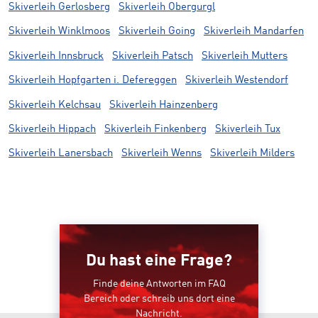
Skiverleih Gerlosberg
Skiverleih Obergurgl
Skiverleih Winklmoos
Skiverleih Going
Skiverleih Mandarfen
Skiverleih Innsbruck
Skiverleih Patsch
Skiverleih Mutters
Skiverleih Hopfgarten i. Defereggen
Skiverleih Westendorf
Skiverleih Kelchsau
Skiverleih Hainzenberg
Skiverleih Hippach
Skiverleih Finkenberg
Skiverleih Tux
Skiverleih Lanersbach
Skiverleih Wenns
Skiverleih Milders
Du hast eine Frage?
Finde deine Antworten im FAQ
Bereich oder schreib uns dort eine
Nachricht.