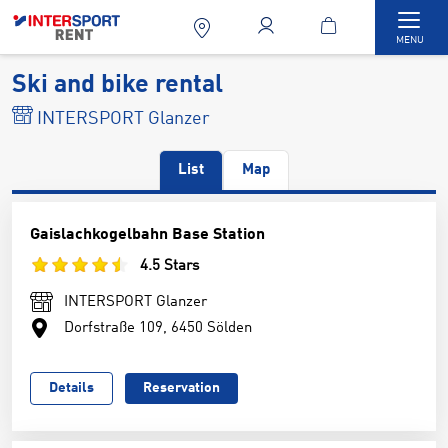
Togg
MENU
Ski and bike rental
INTERSPORT Glanzer
List
Map
Gaislachkogelbahn Base Station
4.5 Stars
INTERSPORT Glanzer
Dorfstraße 109, 6450 Sölden
Details
Reservation