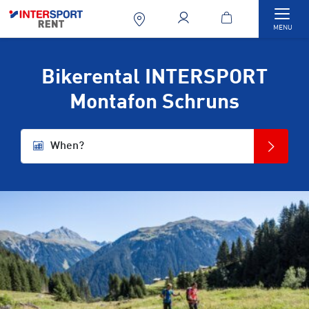
Togg
MENU
Bikerental INTERSPORT
Montafon Schruns
When?