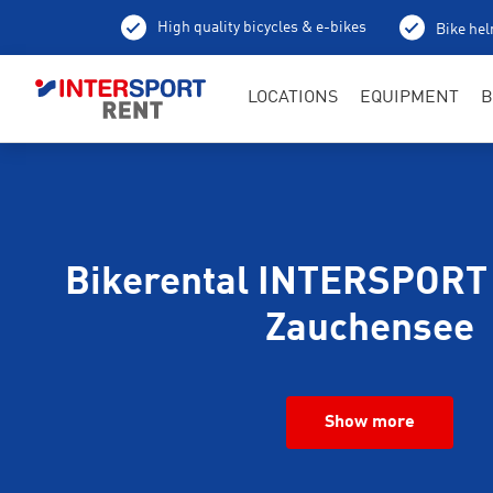
High quality bicycles & e-bikes
Bike hel
LOCATIONS
EQUIPMENT
B
Bikerental INTERSPORT
Zauchensee
Show more