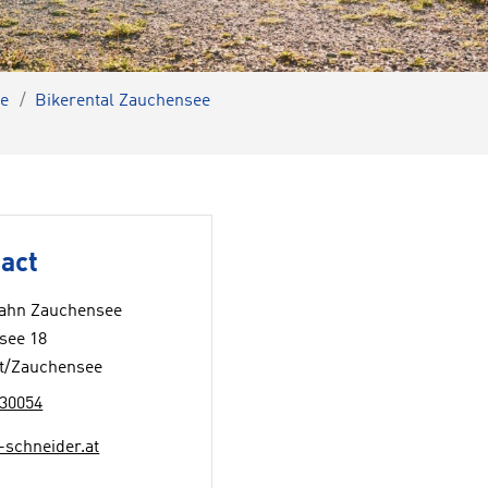
ee
Bikerental Zauchensee
act
bahn Zauchensee
see 18
t/Zauchensee
30054
-schneider.at