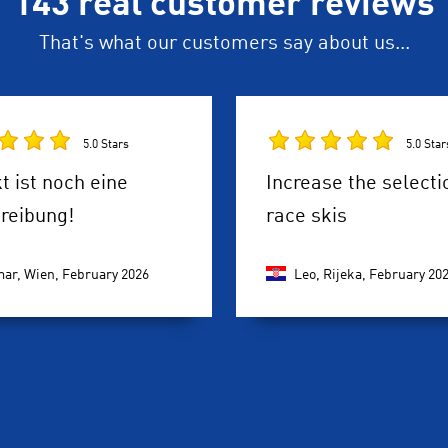
143 real customer reviews
That's what our customers say about us...
5.0 Stars
5.0 Star
t ist noch eine
Increase the selecti
reibung!
race skis
ar, Wien,
February 2026
Leo, Rijeka,
February 20