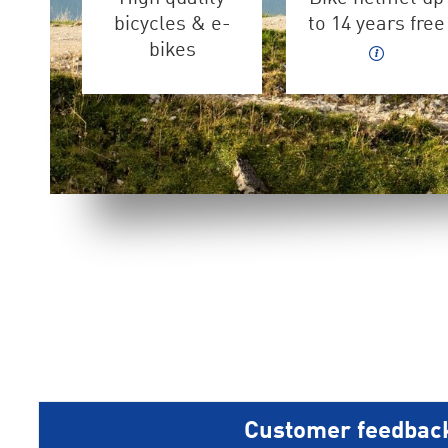
bicycles & e-
to 14 years free
bikes
Customer feedbac