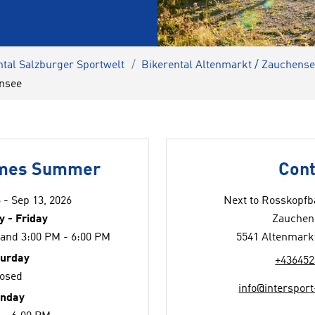
ntal Salzburger Sportwelt
Bikerental Altenmarkt / Zauchens
nsee
imes Summer
Cont
 - Sep 13, 2026
Next to Rosskopf
 - Friday
Zauchen
 and 3:00 PM - 6:00 PM
5541 Altenmark
turday
+436452
losed
info@intersport
nday