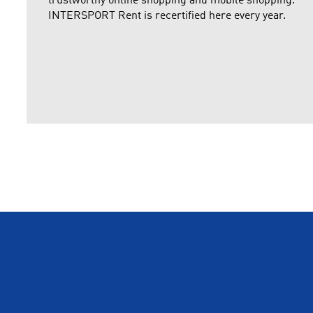
trustworthy online shopping and mobile shopping.
INTERSPORT Rent is recertified here every year.