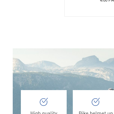
4:00 PM
High quality
Bike helmet up