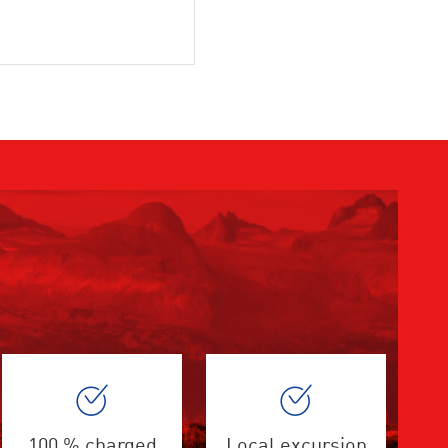
100 % charged
Local excursion