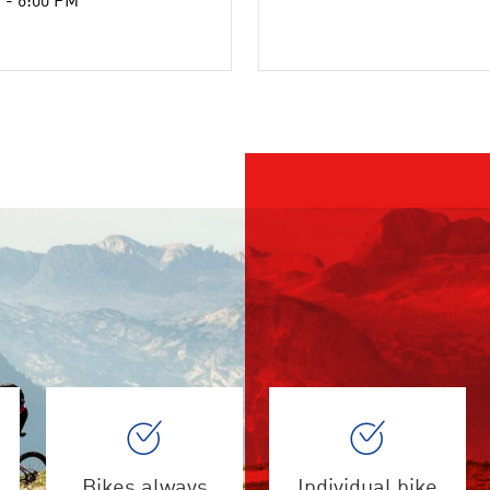
 - 6:00 PM
Bikes always
Individual bike