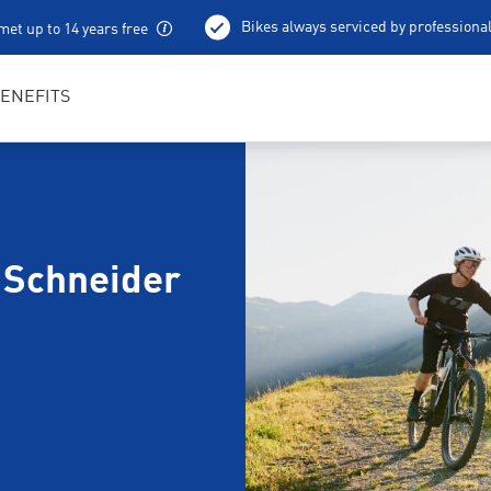
Bikes always serviced by professiona
met up to 14 years free
100 % charged e-bikes
Local excursion tips
ENEFITS
 Schneider