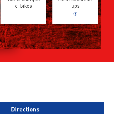
e-bikes
tips
Directions