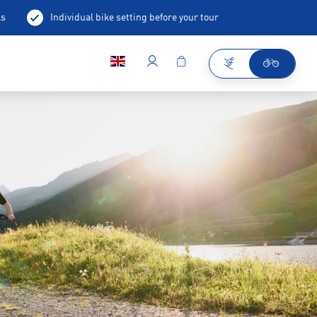
ls
Individual bike setting before your tour