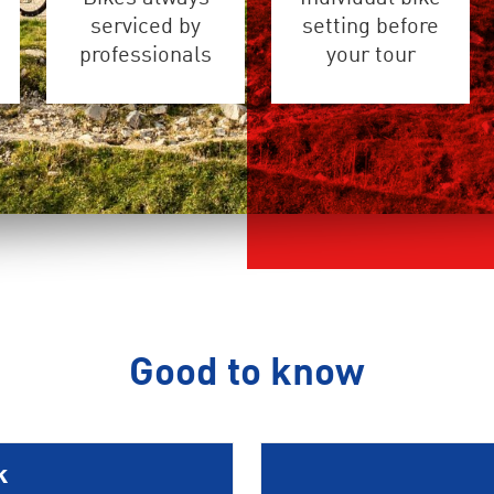
serviced by
setting before
professionals
your tour
Good to know
k