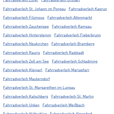
Fahrradverleih Lofer
Fahrradverleih Großarl
Fahrradverleih St. Johann im Pongau
Fahrradverleih Kaprun
Fahrradverleih Filzmoos
Fahrradverleih Altenmarkt
Fahrradverleih Zauchensee
Fahrradverleih Ramsau
Fahrradverleih Hinterglemm
Fahrradverleih Fieberbrunn
Fahrradverleih Neukirchen
Fahrradverleih Bramberg
Fahrradverleih Rauris
Fahrradverleih Radstadt
Fahrradverleih Zell am See
Fahrradverleih Schladming
Fahrradverleih Kleinarl
Fahrradverleih Mariapfarr
Fahrradverleih Mauterndorf
Fahrradverleih St. Margarethen im Lungau
Fahrradverleih Katschberg
Fahrradverleih St. Martin
Fahrradverleih Unken
Fahrradverleih Weißbach