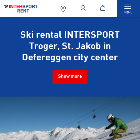
Togg
MENU
Ski rental INTERSPORT
Troger, St. Jakob in
Defereggen city center
Show more