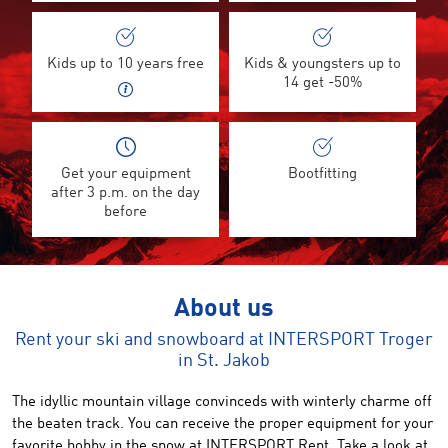
Kids up to 10 years free
Kids & youngsters up to
14 get -50%
Get your equipment
Bootfitting
after 3 p.m. on the day
before
About us
Rent your ski and snowboard at INTERSPORT Troger
in St. Jakob
The idyllic mountain village
convinced
s
with winter
ly
charme
off
the beaten track
. You
can receive
the proper equipment for
your
favorite hobby
in the snow
at INTERSPORT Rent.
Take a look at