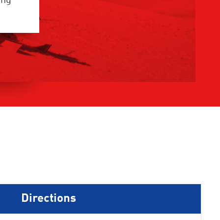
ing
Directions