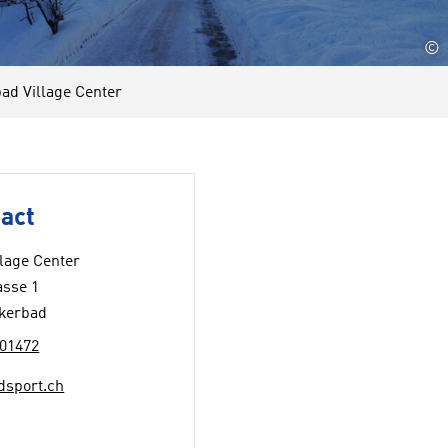
©
d Village Center
act
lage Center
asse 1
kerbad
01472
dsport.ch