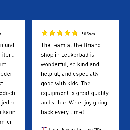
s
5.0 Stars
en und
The team at the Briand
itert.
shop in Leukerbad is
eim
wonderful, so kind and
 oder
helpful, and especially
st
good with kids. The
jedoch
equipment is great quality
 jeder
and value. We enjoy going
n kann
back every time!
mmer
Erica, Bromley,
February 2026