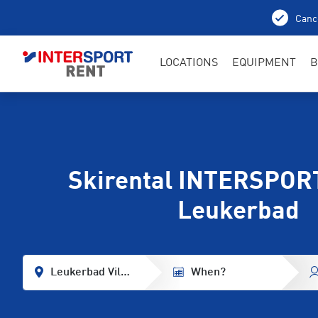
Cance
LOCATIONS
EQUIPMENT
B
Skirental INTERSPOR
Leukerbad
Leukerbad Village Center
When?