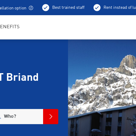
Best trained staff
Rent instead of l
llation option
ENEFITS
T Briand
Who?