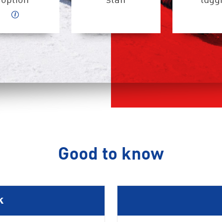
option
staff
lugg
Good to know
k