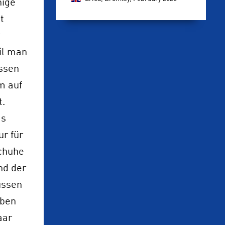
nige
t
il man
assen
m auf
t.
as
ur für
schuhe
nd der
üssen
eben
aar