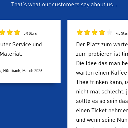
That's what our customers say about us...
5.0 Stars
4.0 Star
uter Service und
Der Platz zum wart
Material.
zum probieren ist lim
Die Idee das man b
s, Hünibach,
March 2026
warten einen Kaffee
Thee trinken kann, i
nicht mal schlecht, 
sollte es so sein das
einen Ticket nehme
und wenn seine Nu