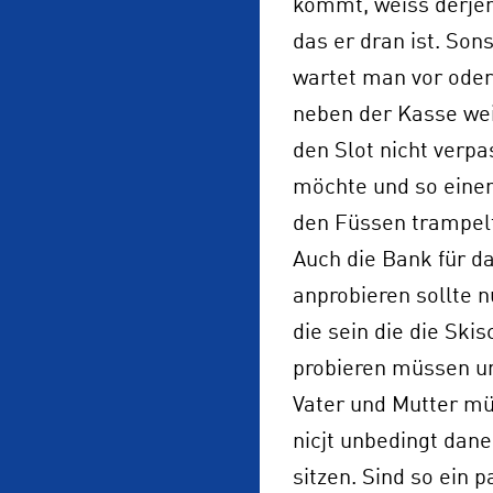
kommt, weiss derje
das er dran ist. Sons
wartet man vor oder
neben der Kasse we
den Slot nicht verp
möchte und so eine
den Füssen trampel
Auch die Bank für d
anprobieren sollte n
die sein die die Ski
probieren müssen u
Vater und Mutter m
nicjt unbedingt dan
sitzen. Sind so ein p